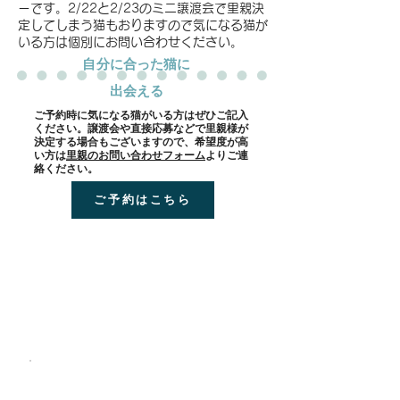
ーです。2/22と2/23のミニ譲渡会で里親決
定してしまう猫もおりますので気になる猫が
いる方は個別にお問い合わせください。
​自分に合った猫に
出会える
​ご予約時に気になる猫がいる方はぜひご記入
ください。譲渡会や直接応募などで里親様が
決定する場合もございますので、希望度が高
い方は
里親のお問い合わせフォーム
よりご連
絡ください。
ご予約はこちら
会場 TKP市ヶ谷カンファレン
スセンター
JR総武線 市ケ谷駅 徒歩2分、東京メトロ 市ケ谷駅 7番出口 徒
歩1分 、
都営新宿線 市ケ谷駅 4番出口 徒歩2分
住所：
〒162-0844東京都 新宿区 市谷八幡町8番地
TKP市ヶ谷ビル４階