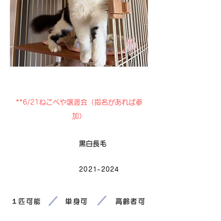
卒業
**6/21ねこべや譲渡会（指名があれば参
加）
毛色
黒白長毛
2021-2024
生まれ
１匹可能
単身可
高齢者可