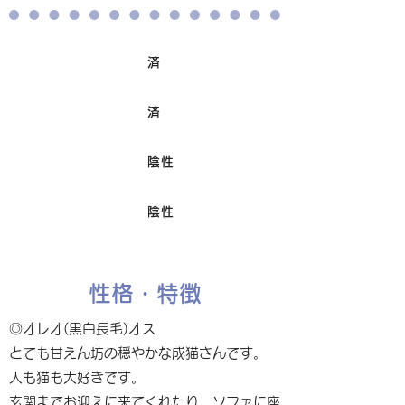
済
ワクチン接種
済
避妊/去勢手術
陰性
FIV
陰性
Felv
性格・特徴
◎オレオ(黒白長毛)オス
とても甘えん坊の穏やかな成猫さんです。
人も猫も大好きです。
玄関までお迎えに来てくれたり、ソファに座