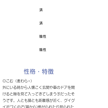
済
ワクチン接種
済
避妊/去勢手術
陰性
FIV
陰性
Felv
性格・特徴
◎こむ（麦わら♀）
外にいる時から人懐こく玄関や車のドアを開
けると隙を見て入ってきてしまう子だったそ
うです。人とも猫とも距離感が近く、グイグ
イ近づくので(猫から)怖がられたり怒られた