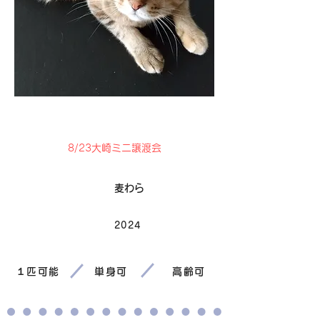
里親募集中
8/23大崎ミニ譲渡会
毛色
麦わら
2024
生まれ
１匹可能
単身可
高齢可