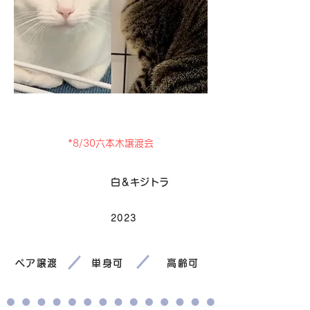
里親募集中
*8/30六本木譲渡会
毛色
白＆キジトラ
2023
生まれ
ペア譲渡
単身可
高齢可