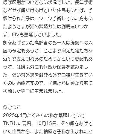
ほぼ区別がついてない状況でした。長年手術
などせず餌だけあげていた住民もいれば、手
懐けられた子はコツコツ手術していた方もい
たようですが猫の繁殖力には到底追いつか
ず、FIVも蔓延していました。
餌をあげていた高齢者のお一人は施設への入
居の予定もあって、ここまで増えた猫たちを
近所で支え切れるのだろうかという心配もあ
って、妊婦以外にも何匹か保護を試みまし
た。強い紫外線を浴びる外で白猫が生きてい
くのは過酷ですので。子猫たちは預かり宅に
移動した翌日に生まれました。
◎むつこ
2025年4月たくさんの猫が繁殖していて
TNRした現場。10月15日、その餌をあげて
いた住民から、また納屋で子猫が生まれたと