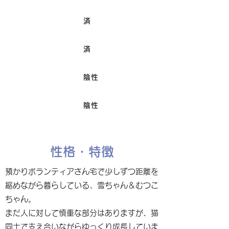
済
ワクチン接種
済
避妊/去勢手術
陰性
FIV
陰性
Felv
性格・特徴
預かりボランティアさん宅で少しずつ距離を
縮めながら暮らしている、雪ちゃん＆むつこ
ちゃん。
まだ人に対して慎重な部分はありますが、猫
同士で支え合いながらゆっくり成長していま