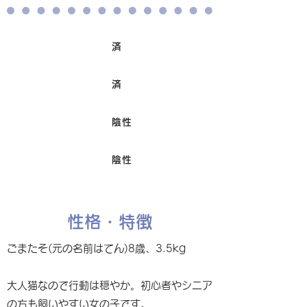
済
ワクチン接種
済
避妊/去勢手術
陰性
FIV
陰性
Felv
性格・特徴
ごまたそ(元の名前はてん)8歳、3.5kg
大人猫なので行動は穏やか。初心者やシニア
の方も飼いやすい女の子です。