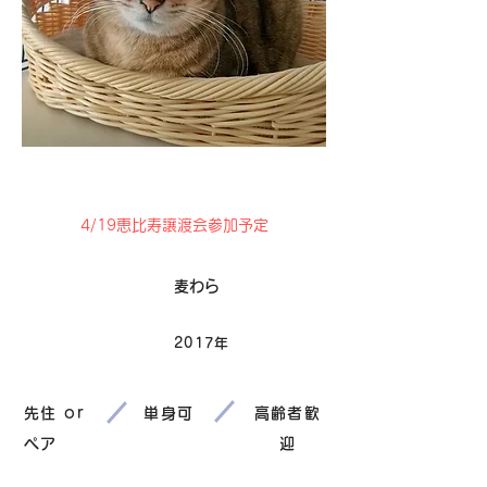
卒業
4/19恵比寿譲渡会参加予定
毛色
麦わら
2017年
生まれ
先住 or
単身可
高齢者歓
ペア
迎