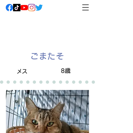
ごまたそ
8歳
メス