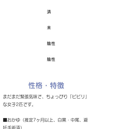
済
ワクチン接種
未
避妊/去勢手術
陰性
FIV
陰性
Felv
性格・特徴
まだまだ緊張気味で、ちょっぴり「ビビリ」
な女子2匹です。
■おかゆ（推定7ヶ月以上、白黒・中尾、避
妊手術済）