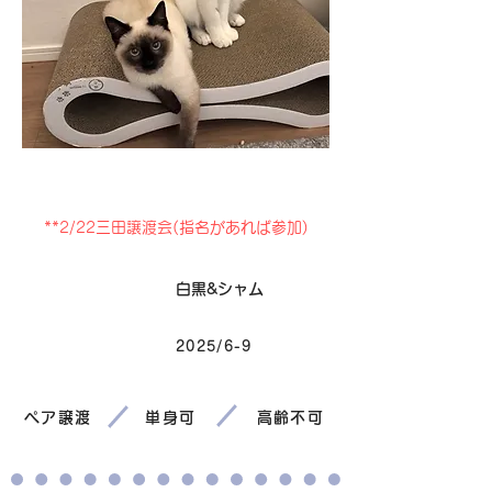
卒業
**2/22三田譲渡会(指名があれば参加)
毛色
白黒&シャム
2025/6-9
生まれ
ペア譲渡
単身可
高齢不可