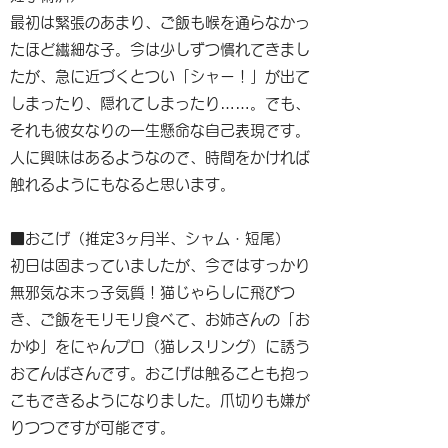
最初は緊張のあまり、ご飯も喉を通らなかっ
たほど繊細な子。今は少しずつ慣れてきまし
たが、急に近づくとつい「シャー！」が出て
しまったり、隠れてしまったり……。でも、
それも彼女なりの一生懸命な自己表現です。
人に興味はあるようなので、時間をかければ
触れるようにもなると思います。
■おこげ（推定3ヶ月半、シャム・短尾）
初日は固まっていましたが、今ではすっかり
無邪気な末っ子気質！猫じゃらしに飛びつ
き、ご飯をモリモリ食べて、お姉さんの「お
かゆ」をにゃんプロ（猫レスリング）に誘う
おてんばさんです。おこげは触ることも抱っ
こもできるようになりました。爪切りも嫌が
りつつですが可能です。