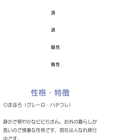
済
ワクチン接種
済
避妊/去勢手術
陰性
FIV
陰性
Felv
性格・特徴
◎まほろ（グレー白・ハチワレ）
静かで穏やかなビビりさん。お外の暮らしが
長いので慎重な性格です。現在は人なれ修行
中です。