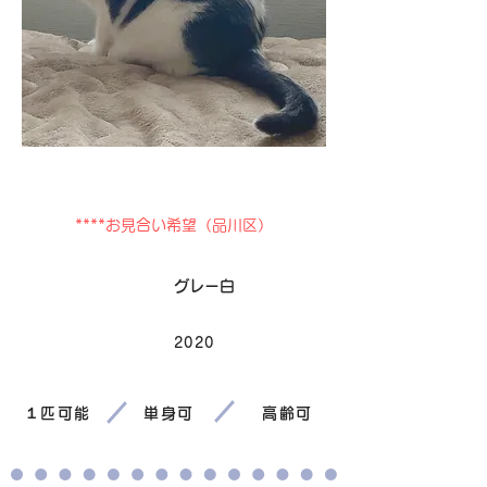
里親募集中
****お見合い希望（品川区）
毛色
グレー白
2020
生まれ
１匹可能
単身可
高齢可