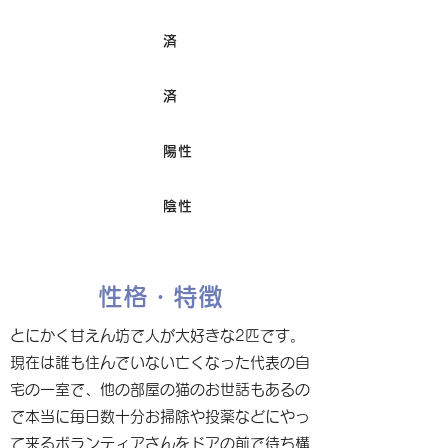
済
ワクチン接種
済
避妊/去勢手術
陽性
FIV
陰性
Felv
性格・特徴
とにかく甘えん坊で人が大好きな2匹です。
現在は誰も住んでいない亡くなった代表の自
宅の一室で、他の部屋の猫のお世話もあるの
で本当に毎日数十分お掃除や投薬などにやっ
て来るボランティアさんをドアの前で待ち構