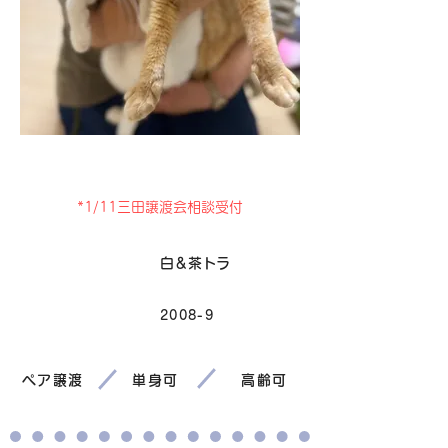
卒業
*1/11三田譲渡会相談受付
毛色
白＆茶トラ
2008-9
生まれ
ペア譲渡
単身可
高齢可