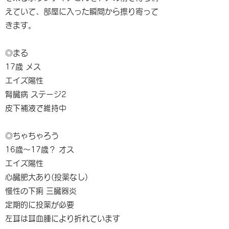
えていて、部屋に入った瞬間から擦り寄って
きます。
◎まる
17歳 メス
エイズ陽性
腎臓病 ステージ2
皮下補液で維持中
◎ちゃちゃろう
16歳〜17歳？ オス
エイズ陽性
心臓肥大あり(投薬なし)
慢性の下痢 三臓器炎
定期的に投薬が必要
左耳は耳血腫により折れています