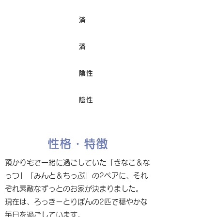
済
ワクチン接種
済
避妊/去勢手術
陰性
FIV
陰性
Felv
性格・特徴
預かり宅で一緒に過ごしていた「きなこ＆な
っつ」「みんと＆ちっぷ」の2ペアに、それ
ぞれ素敵なずっとのお家が決まりました。
現在は、ろっきーとりぼんの2匹で穏やかな
毎日を過ごしています。