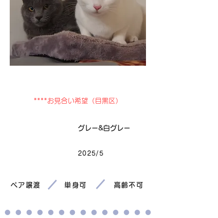
卒業
****お見合い希望（目黒区）
毛色
グレー&白グレー
2025/5
生まれ
ペア譲渡
単身可
高齢不可