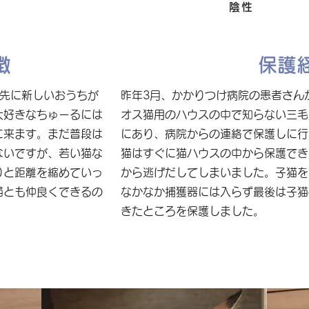
FIV
陰性
徴
保護
が先に新しいおうちが
昨年3月、かかりつけ病院の患者さん
大好きなちゅーるには
オス猫用のハウスの中で知らない三毛
に来ます。まだ普段は
にあり、病院からの連絡で保護しに行
ないですが、若い猫な
猫はすぐに猫ハウスの中から保護でき
りと距離を縮めていっ
から逃げだしてしまいました。子猫を
猫とも仲良くできるの
なかなか捕獲器には入らず最後は子猫
きたところを保護しました。
。