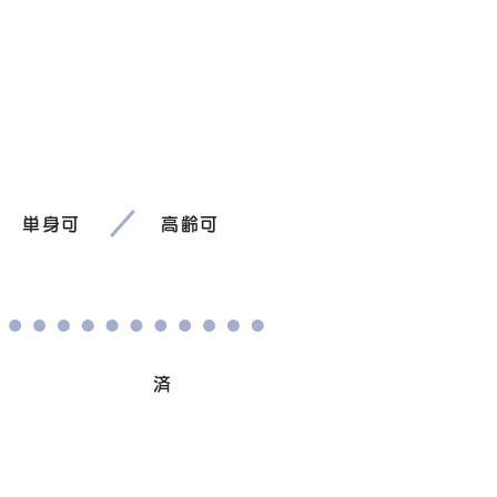
単身可
高齢可
避妊/去勢手術
済