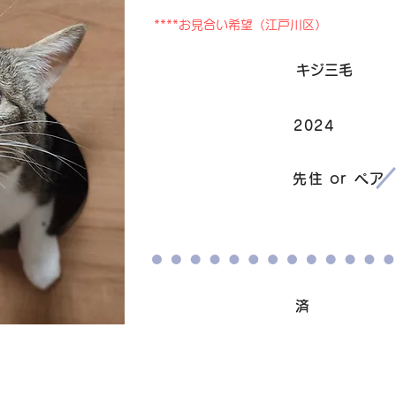
****お見合い希望（江戸川区）
毛色
キジ三毛
2024
生まれ
​譲渡条件
先住 or ペア
ワクチン接種
済