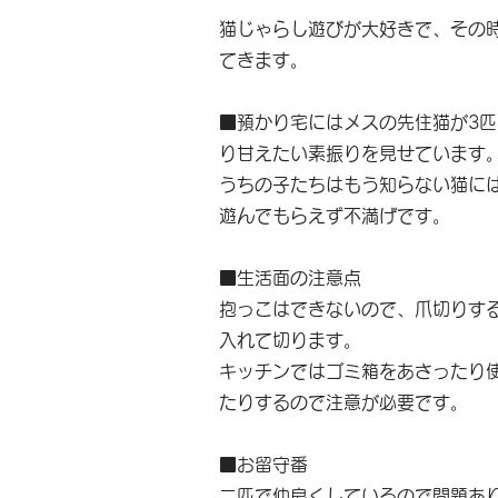
猫じゃらし遊びが大好きで、その
てきます。
■預かり宅にはメスの先住猫が3
り甘えたい素振りを見せています
うちの子たちはもう知らない猫に
遊んでもらえず不満げです。
■生活面の注意点
抱っこはできないので、爪切りす
入れて切ります。
キッチンではゴミ箱をあさったり
たりするので注意が必要です。
■お留守番
二匹で仲良くしているので問題あ