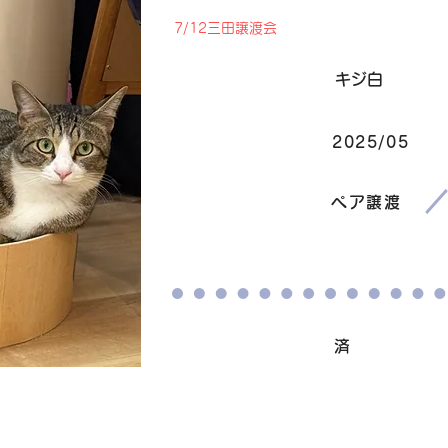
7/12三田譲渡会
毛色
キジ白
2025/05
生まれ
​譲渡条件
ペア譲渡
ワクチン接種
済