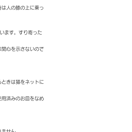
時は人の膝の上に乗っ
匹います。すり寄った
。
は関心を示さないので
るときは猫をネットに
使用済みのお皿をなめ
りません。