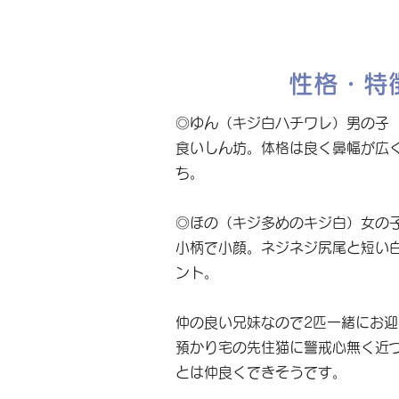
性格・特
◎ゆん（キジ白ハチワレ）男の子
食いしん坊。体格は良く鼻幅が広
ち。
◎ほの（キジ多めのキジ白）女の
小柄で小顔。ネジネジ尻尾と短い
ント。
仲の良い兄妹なので2匹一緒にお
預かり宅の先住猫に警戒心無く近
とは仲良くできそうです。