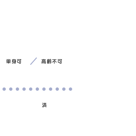
単身可
高齢不可
避妊/去勢手術
済