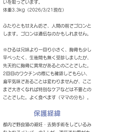
いを吸っています。
体重3.3kg（2026/3/21現在）
ふたりとも甘えん坊で、人間の前でゴロンと
します。ゴロンは遺伝なのかもしれません。
※ひるは兄妹より一回り小さく、胸骨も少し
平べったく、生後間も無く受診しましたが、
先天的に胸骨に異常があるとのことでした。
2回目のワクチンの際にも確認してもらい、
扁平気味であることは変わりませんが、ここ
まで大きくなれば特別なケアなどは不要との
ことでした。よく食べます（ママの分も）。
保護経緯
都内で野良猫の避妊・去勢手術をしているみ