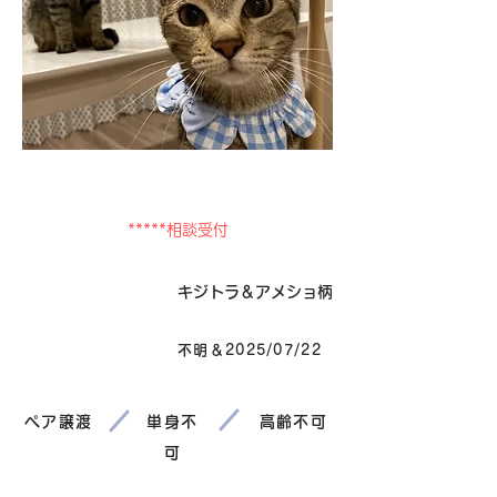
卒業
*****相談受付
毛色
キジトラ＆アメショ柄
不明＆2025/07/22
生まれ
ペア譲渡
単身不
高齢不可
可