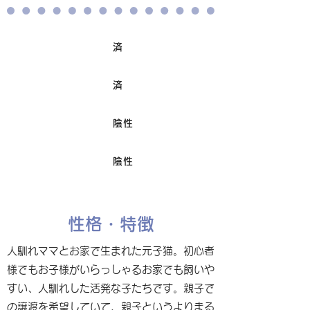
済
ワクチン接種
済
避妊/去勢手術
陰性
FIV
陰性
Felv
性格・特徴
人馴れママとお家で生まれた元子猫。初心者
様でもお子様がいらっしゃるお家でも飼いや
すい、人馴れした活発な子たちです。親子で
の譲渡を希望していて、親子というよりまる