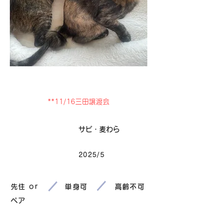
卒業
**11/16三田譲渡会
毛色
サビ・麦わら
2025/5
生まれ
先住 or
単身可
高齢不可
ペア