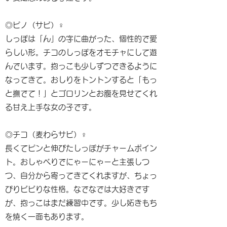
◎ピノ（サビ）♀
しっぽは「ん」の字に曲がった、個性的で愛
らしい形。チコのしっぽをオモチャにして遊
んでいます。抱っこも少しずつできるように
なってきて。おしりをトントンすると「もっ
と撫でて！」とゴロリンとお腹を見せてくれ
る甘え上手な女の子です。
◎チコ（麦わらサビ）♀
長くてピンと伸びたしっぽがチャームポイン
ト。おしゃべりでにゃーにゃーと主張しつ
つ、自分から寄ってきてくれますが、ちょっ
ぴりビビりな性格。なでなでは大好きです
が、抱っこはまだ練習中です。少し妬きもち
を焼く一面もあります。