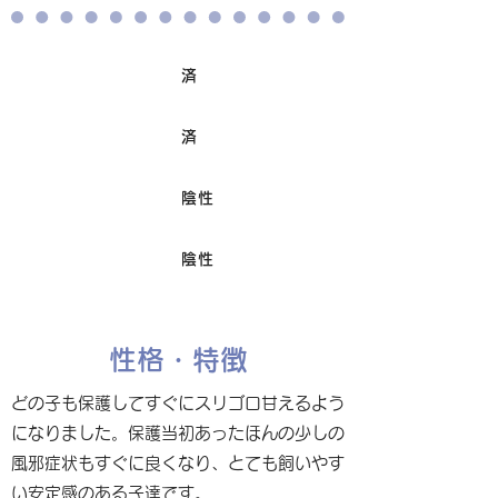
済
ワクチン接種
済
避妊/去勢手術
陰性
FIV
陰性
Felv
性格・特徴
どの子も保護してすぐにスリゴロ甘えるよう
になりました。保護当初あったほんの少しの
風邪症状もすぐに良くなり、とても飼いやす
い安定感のある子達です。