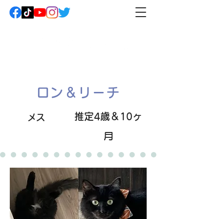
ロン＆リーチ
推定4歳＆10ヶ
メス
月