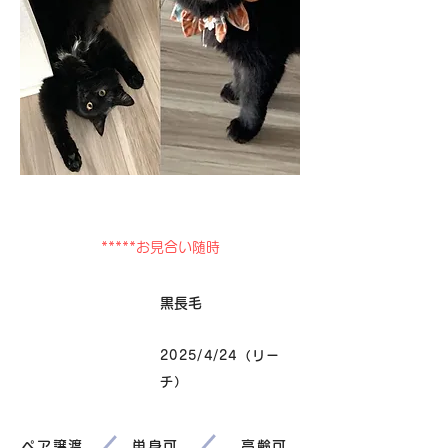
卒業
*****お見合い随時
毛色
黒長毛
2025/4/24（リー
生まれ
チ）
ペア譲渡
単身可
高齢可