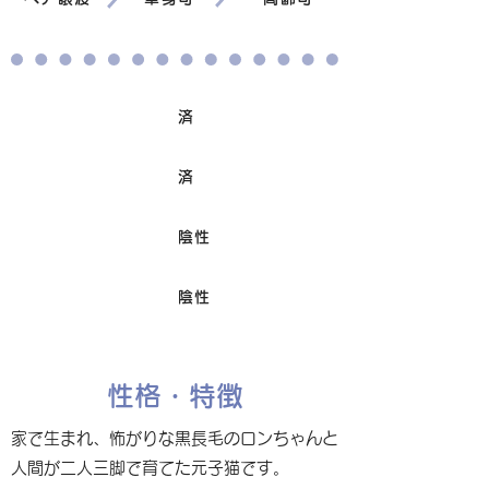
済
ワクチン接種
済
避妊/去勢手術
陰性
FIV
陰性
Felv
性格・特徴
家で生まれ、怖がりな黒長毛のロンちゃんと
人間が二人三脚で育てた元子猫です。