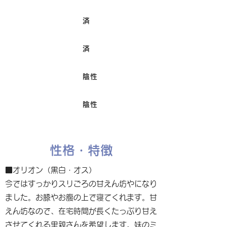
済
ワクチン接種
済
避妊/去勢手術
陰性
FIV
陰性
Felv
性格・特徴
■オリオン（黒白・オス）
今ではすっかりスリごろの甘えん坊やになり
ました。お膝やお腹の上で寝てくれます。甘
えん坊なので、在宅時間が長くたっぷり甘え
させてくれる里親さんを希望します。妹のミ