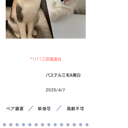
卒業
*1/11三田譲渡会
毛色
パステル三毛&黒白
2025/4/7
生まれ
ペア譲渡
単身可
高齢不可