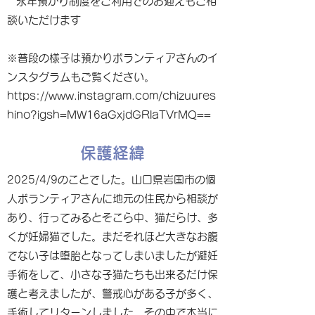
* 永年預かり制度をご利用でのお迎えもご相
談いただけます
※普段の様子は預かりボランティアさんのイ
ンスタグラムもご覧ください。
https://www.instagram.com/chizuures
hino?igsh=MW16aGxjdGRlaTVrMQ==
保護経緯
2025/4/9のことでした。山口県岩国市の個
人ボランティアさんに地元の住民から相談が
あり、行ってみるとそこら中、猫だらけ、多
くが妊婦猫でした。まだそれほど大きなお腹
でない子は堕胎となってしまいましたが避妊
手術をして、小さな子猫たちも出来るだけ保
護と考えましたが、警戒心がある子が多く、
手術してリターンしました。その中で本当に