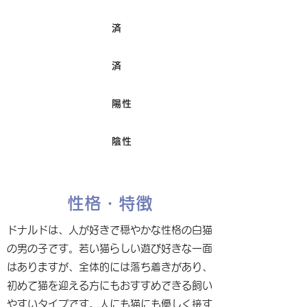
済
ワクチン接種
済
避妊/去勢手術
陽性
FIV
陰性
Felv
性格・特徴
ドナルドは、人が好きで穏やかな性格の白猫
の男の子です。若い猫らしい遊び好きな一面
はありますが、全体的には落ち着きがあり、
初めて猫を迎える方にもおすすめできる飼い
やすいタイプです。人にも猫にも優しく接す