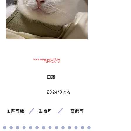
里親募集中
*****相談受付
毛色
白猫
2024/9ごろ
生まれ
１匹可能
単身可
高齢可