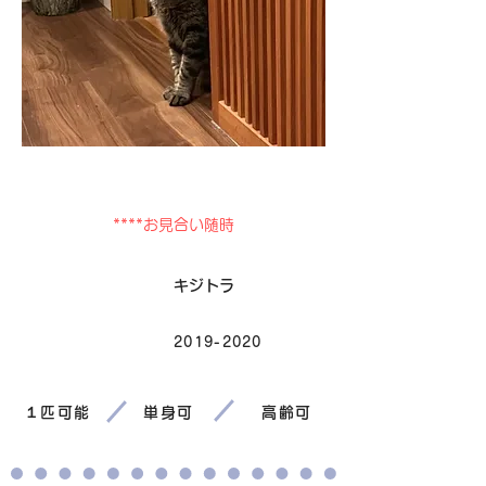
卒業
****お見合い随時
毛色
キジトラ
2019-2020
生まれ
１匹可能
単身可
高齢可