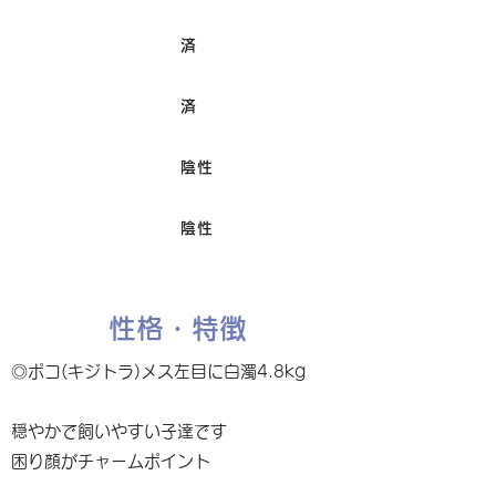
済
ワクチン接種
済
避妊/去勢手術
陰性
FIV
陰性
Felv
性格・特徴
◎ポコ(キジトラ)メス左目に白濁4.8kg
穏やかで飼いやすい子達です
困り顔がチャームポイント