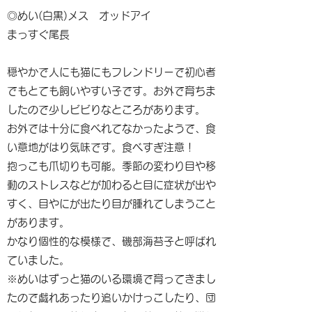
◎めい(白黒)メス オッドアイ
まっすぐ尾長
穏やかで人にも猫にもフレンドリーで初心者
でもとても飼いやすい子です。お外で育ちま
したので少しビビりなところがあります。
お外では十分に食べれてなかったようで、食
い意地がはり気味です。食べすぎ注意！
抱っこも爪切りも可能。季節の変わり目や移
動のストレスなどが加わると目に症状が出や
すく、目やにが出たり目が腫れてしまうこと
があります。
かなり個性的な模様で、磯部海苔子と呼ばれ
ていました。
※めいはずっと猫のいる環境で育ってきまし
たので戯れあったり追いかけっこしたり、団