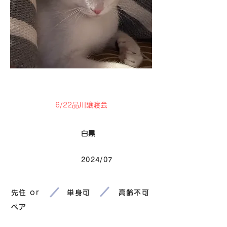
卒業
6/22品川譲渡会
毛色
白黒
2024/07
生まれ
先住 or
単身可
高齢不可
ペア