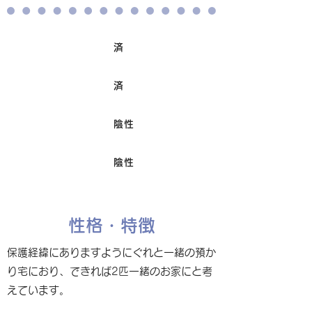
済
ワクチン接種
済
避妊/去勢手術
陰性
FIV
陰性
Felv
性格・特徴
保護経緯にありますようにぐれと一緒の預か
り宅におり、できれば2匹一緒のお家にと考
えています。