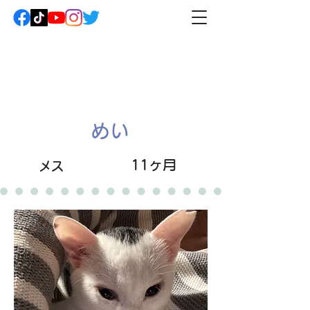
めい
11ヶ月
メス