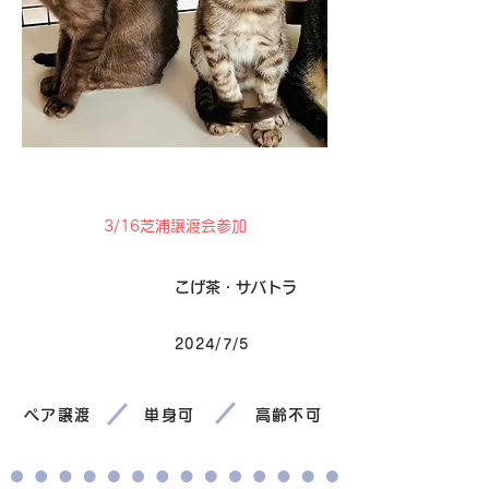
卒業
3/16芝浦譲渡会参加
毛色
こげ茶・サバトラ
2024/7/5
生まれ
ペア譲渡
単身可
高齢不可