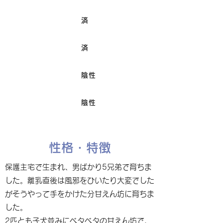
済
ワクチン接種
済
避妊/去勢手術
陰性
FIV
陰性
Felv
性格・特徴
保護主宅で生まれ、男ばかり5兄弟で育ちま
した。離乳直後は風邪をひいたり大変でした
がそうやって手をかけた分甘えん坊に育ちま
した。
2匹とも子犬並みにベタベタの甘えん坊で、