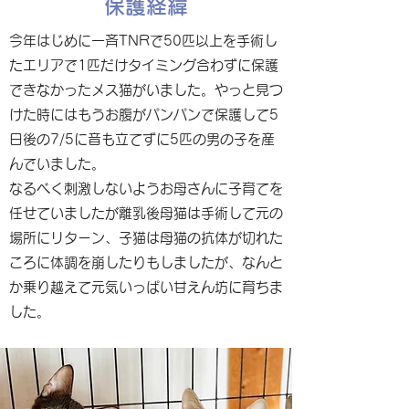
保護経緯
今年はじめに一斉TNRで50匹以上を手術し
たエリアで1匹だけタイミング合わずに保護
できなかったメス猫がいました。やっと見つ
けた時にはもうお腹がパンパンで保護して5
日後の7/5に音も立てずに5匹の男の子を産
んでいました。
なるべく刺激しないようお母さんに子育てを
任せていましたが離乳後母猫は手術して元の
場所にリターン、子猫は母猫の抗体が切れた
ころに体調を崩したりもしましたが、なんと
か乗り越えて元気いっぱい甘えん坊に育ちま
した。