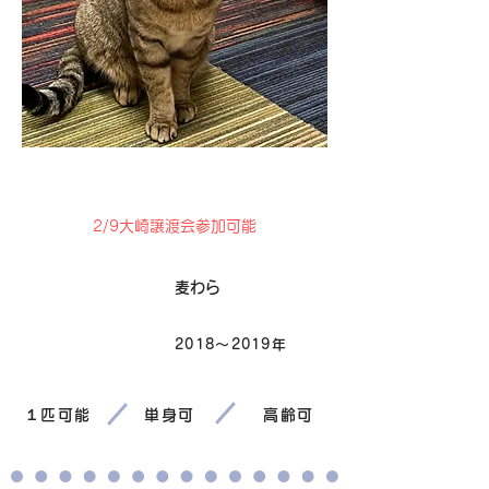
卒業
2/9大崎譲渡会参加可能
毛色
麦わら
2018～2019年
生まれ
１匹可能
単身可
高齢可