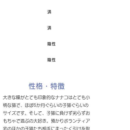
済
ワクチン接種
済
避妊/去勢手術
陰性
FIV
陰性
Felv
性格・特徴
大きな瞳がとても印象的なナナコはとても小
柄な猫で、ほぼ6か月ぐらいの子猫ぐらいの
サイズです。そして、子猫に負けず劣らずお
もちゃで遊ぶの大好き。預かりボランティア
宅のほかの子猫たち相手にまったく引けを取