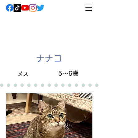
ナナコ
5～6歳
メス