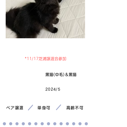
卒業
*11/17芝浦譲渡会参加
毛色
黒猫(中毛)＆黒猫
2024/5
生まれ
ペア譲渡
単身可
高齢不可