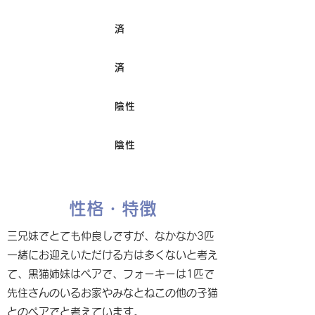
済
ワクチン接種
済
避妊/去勢手術
陰性
FIV
陰性
Felv
性格・特徴
三兄妹でとても仲良しですが、なかなか3匹
一緒にお迎えいただける方は多くないと考え
て、黒猫姉妹はペアで、フォーキーは1匹で
先住さんのいるお家やみなとねこの他の子猫
とのペアでと考えています。