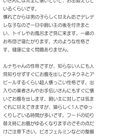
いさんには完全に懐いていて、お出迎えして
いるくらいです。
慣れてからは男の子らしく甘えん坊でデレデ
レな子なので一日中飼い主の後を付きまと
い、トイレやお風呂まで見に来ます。一緒の
お布団で寝たがります。犬のような性格で
す。健康に全く問題ありません。
ルナちゃんの性格ですが、知らない人にも人
見知りせずすぐにお腹を出してクネクネとア
ピールするくらい超人懐っこい性格です。出
入りの業者さんやお手伝いさんにもすぐに懐
いてお腹を出します。飼い主に対しては気ま
ぐれに甘えてきますが、猫らしく1人でゆっ
くりしている時間が多いです。フードの切り
替え時にお腹がゆるくなりますのでその点だ
けご注意下さい。ビオフェルミンなどの整腸