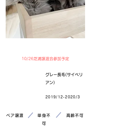
卒業
10/26芝浦譲渡会参加予定
毛色
グレー長毛(サイベリ
アン)
2019/12-2020/3
生まれ
ペア譲渡
単身不
高齢不可
可