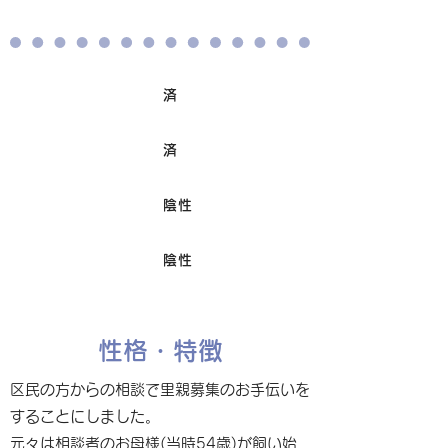
済
ワクチン接種
済
避妊/去勢手術
陰性
FIV
陰性
Felv
性格・特徴
区民の方からの相談で里親募集のお手伝いを
することにしました。
元々は相談者のお母様(当時54歳)が飼い始