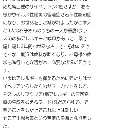
めた純血種のサイベリアン2匹ですが、お母
様がウイルス性脳炎の後遺症で若年性認知症
になり、お世話を引き継がれましたがご本人
と3人のお子さんのうちの一人が重度(クラ
ス6)の猫アレルギーと喘息があって、薬で
騙し騙し3年間お世話なさってこられたそう
ですが、最近は症状が酷くなり、お母様の症
状も進行して介護が常に必要な状況だそうで
す。
いまはアレルギーを抑えるために猫たちはサ
イベリアンらしからぬサマーカットをして、
ネスレのリブクリア(猫アレルギーの原因物
資の生成を抑えるフード)などあらゆる、で
きることをした上でこれ以上は難しい、
そこで里親募集という苦渋の決断となりまし
た。