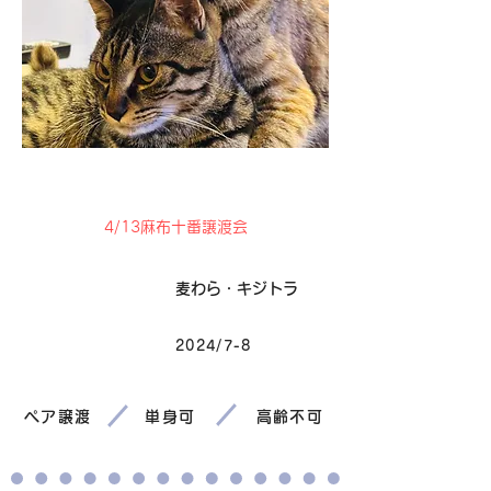
卒業
4/13麻布十番譲渡会
毛色
麦わら・キジトラ
2024/7-8
生まれ
ペア譲渡
単身可
高齢不可