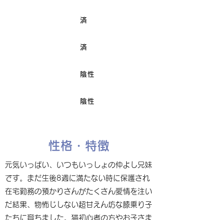
済
ワクチン接種
済
避妊/去勢手術
陰性
FIV
陰性
Felv
性格・特徴
元気いっぱい、いつもいっしょの仲よし兄妹
です。まだ生後8週に満たない時に保護され
在宅勤務の預かりさんがたくさん愛情を注い
だ結果、物怖じしない超甘えん坊な膝乗り子
たちに育ちました。猫初心者の方やお子さま