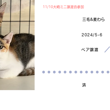
11/10大崎ミニ譲渡会参加
毛色
三毛&麦わら
2024/5-6
生まれ
​譲渡条件
ペア譲渡
ワクチン接種
済