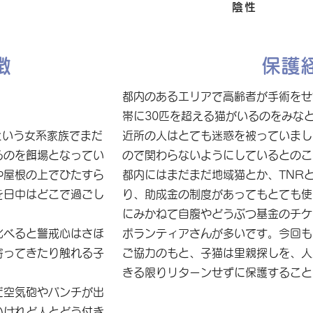
FIV
陰性
徴
保護
都内のあるエリアで高齢者が手術をせ
帯に30匹を超える猫がいるのをみな
という女系家族でまだ
近所の人はとても迷惑を被っていまし
るのを餌場となってい
ので関わらないようにしているとのこ
や屋根の上でひたすら
都内にはまだまだ地域猫とか、TNR
を日中はどこで過ごし
り、助成金の制度があってもとても使
にみかねて自腹やどうぶつ基金のチケ
比べると警戒心はさほ
ボランティアさんが多いです。今回も
寄ってきたり触れる子
ご協力のもと、子猫は里親探しを、人
きる限りリターンせずに保護すること
だ空気砲やパンチが出
いけれど人とどう付き