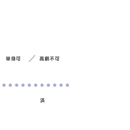
単身可
高齢不可
避妊/去勢手術
済