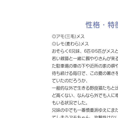
性格・特
◎アモ(三毛)メス
◎レモ(麦わら)メス
おそらく6兄妹、6匹中5匹がメス
若い親猫と一緒に餌やりさんが来
た駐車場の車の下や近所の家の塀
待ち続ける毎日で、この夏の暑さ
ていたのだろうか、
一般的な外で生きる野良猫たちと
ど高くない、なんなら外でも人に
もいる状況でした。
兄妹の中でも一番慎重派ゆえにま
てしまうアモちゃん。攻撃性はな