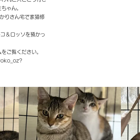
モちゃん。
預かりさん宅で家猫修
ルコ＆ロッソを預かっ
ムをご覧ください。
roko_oz?