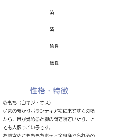
済
ワクチン接種
済
避妊/去勢手術
陰性
FIV
陰性
Felv
性格・特徴
◎もち（白キジ・オス）
いまの預かりボランティア宅に来てすぐの頃
から、目が覚めると脚の間で寝ていたり、と
ても人懐っこい子です。
お腹含めてもちもちボディ全身撫でられるの