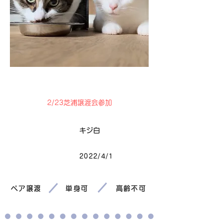
卒業
2/23芝浦譲渡会参加
毛色
キジ白
2022/4/1
生まれ
ペア譲渡
単身可
高齢不可