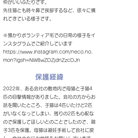
仲がいいふたりです。
先住猫とも時々鼻で挨拶するなど、徐々に慣
れてきている様子です。
※預かりボランティア宅での日常の様子をイ
ンスタグラムでご紹介しています
https://www.instagram.com/neco.no.
mon?igsh=NW8wZDZjdnZzcDJn
保護経緯
2022年、ある会社の敷地内で母猫と子猫4
匹の目撃情報がありました。会社の方からお
話を聞いたところ、子猫は4匹いたけど2匹
がいなくなってしまい、残りの2匹も心配な
ので保護してほしいとのことでしたので、親
子3匹を保護。母猫は避妊手術して会社に戻