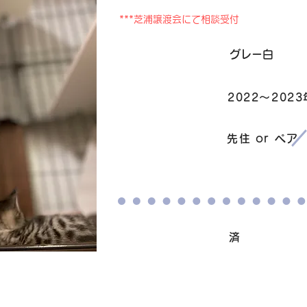
***芝浦譲渡会にて相談受付
毛色
グレー白
2022〜2023
生まれ
​譲渡条件
先住 or ペア
ワクチン接種
済