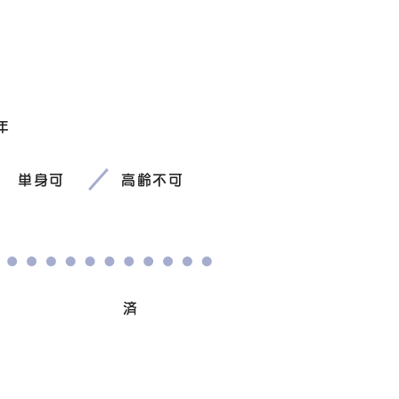
年
単身可
高齢不可
避妊/去勢手術
済