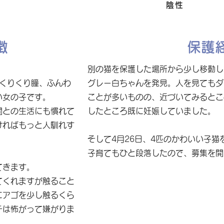
FIV
陰性
徴
保護
別の猫を保護した場所から少し移動し
なくりくり瞳、ふんわ
グレー白ちゃんを発見。人を見てもダ
い女の子です。
ことが多いものの、近づいてみるとこ
間との生活にも慣れて
したところ既に妊娠していました。
ければもっと人馴れす
そして4月26日、4匹のかわいい子猫
子育てもひと段落したので、募集を開
てきます。
てくれますが触ること
にアゴを少し触るくら
チは怖がって嫌がりま