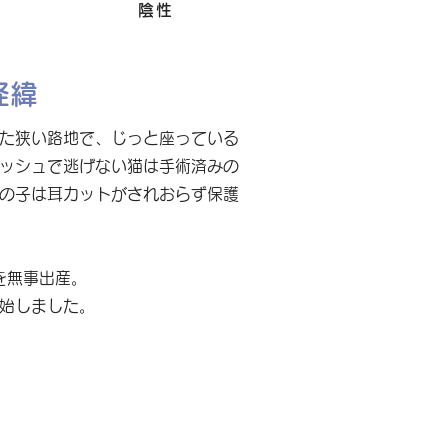
Felv
陰性
経緯
た狭い路地で、じっと座っている
ッシュで逃げない猫は手術済みの
の子は耳カットがされおらず保護
を無事出産。
始しました。