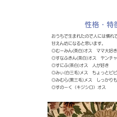
性格・特
おうちで生まれたので人には慣れ
甘えん坊になると思います。
◎むーみん(茶白)オス ママ大好
◎すなふきん(茶白)オス ヤンチ
◎すにふ(茶白)オス 人が好き
◎みぃ(白三毛)メス ちょっとビ
◎みむら(黒三毛)メス しっかり
◎すのーく（キジシロ）オス