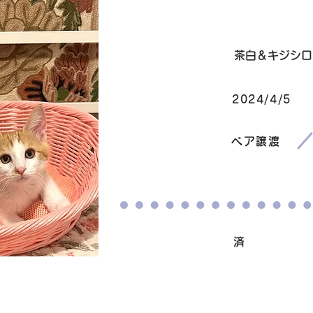
毛色
茶白＆キジシロ
2024/4/5
生まれ
​譲渡条件
ペア譲渡
ワクチン接種
済