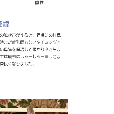
Felv
陰性
経緯
の鳴き声がすると、猫嫌いの住民
時まだ離乳間もないタイミングで
い母猫を保護して預かり宅で生ま
士は最初はしゃーしゃー言ってま
仲良くなりました。