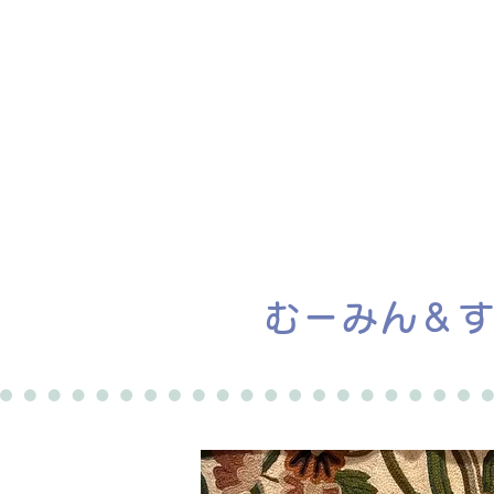
ホーム
譲渡会
むーみん＆