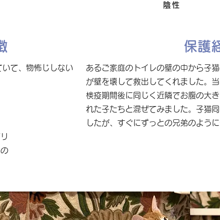
FIV
陰性
徴
保護
ていて、物怖じしない
あるご家庭のトイレの壁の中から子猫
が壁を壊して救出してくれました。当
き
検疫期間後に同じく近隣でお腹の大き
ャ
れた子たちと混ぜてみました。子猫同
したが、すぐにずっとの兄弟のように
ビリ
もの