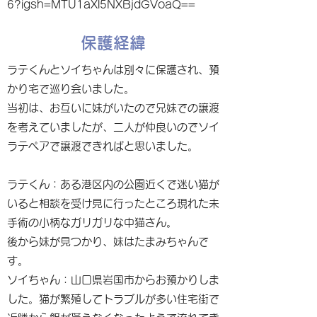
6?igsh=MTU1aXl5NXBjdGVoaQ==
保護経緯
ラテくんとソイちゃんは別々に保護され、預
かり宅で巡り会いました。
当初は、お互いに妹がいたので兄妹での譲渡
を考えていましたが、二人が仲良いのでソイ
ラテペアで譲渡できればと思いました。
ラテくん：ある港区内の公園近くで迷い猫が
いると相談を受け見に行ったところ現れた未
手術の小柄なガリガリな中猫さん。
後から妹が見つかり、妹はたまみちゃんで
す。
ソイちゃん：山口県岩国市からお預かりしま
した。猫が繁殖してトラブルが多い住宅街で