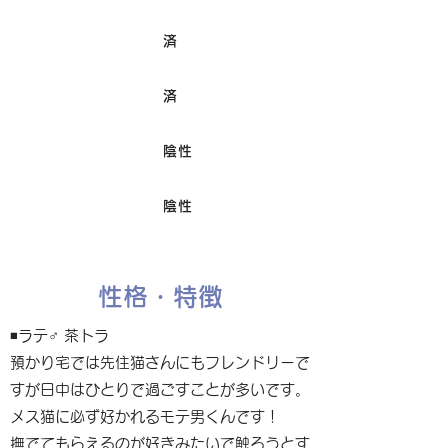
済
ワクチン接種
済
避妊/去勢手術
陰性
FIV
陰性
Felv
性格・特徴
◾️ラテ♂ 茶トラ
預かり宅では先住猫さんにもフレンドリーで
すが日中はひとりで過ごすことが多いです。
メス猫に必ず好かれるモテ男くんです！
撫でてもらえるのが好きみたいで触ろうとす