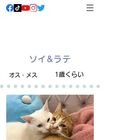
ソイ&ラテ
1歳くらい
オス・メス