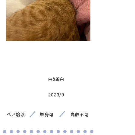
卒業
毛色
白&茶白
2023/9
生まれ
ペア譲渡
単身可
高齢不可