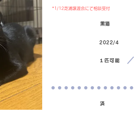
*1/12芝浦譲渡会にて相談受付
毛色
黒猫
2022/4
生まれ
​譲渡条件
１匹可能
ワクチン接種
済