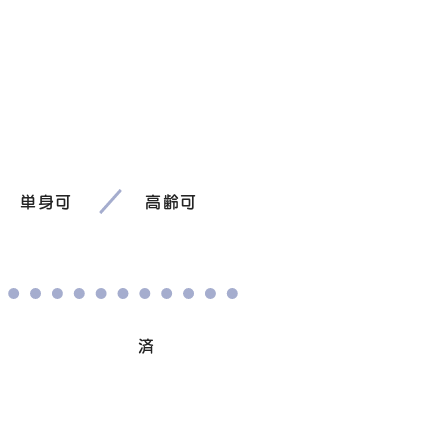
単身可
高齢可
避妊/去勢手術
済