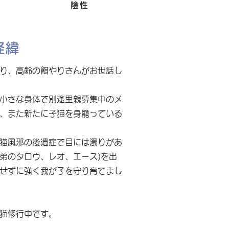
Felv
陰性
経緯
り、高齢の餌やりさんがお世話し
小さな身体で別途里親募集中のメ
、また新たに子猫を身籠っている
猫風邪の後遺症で目には濁りがあ
兄弟のタロウ、レオ、エース)を出
せずに強く我が子を守り育てまし
猫修行中です。