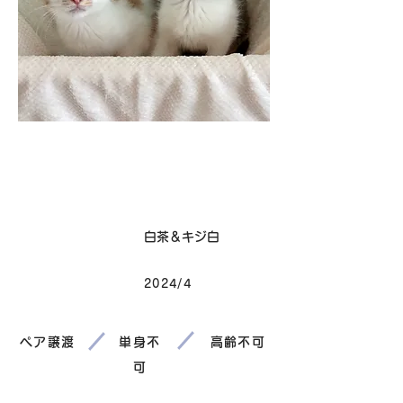
卒業
毛色
白茶＆キジ白
2024/4
生まれ
ペア譲渡
単身不
高齢不可
可