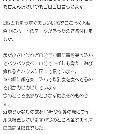
も甘えん坊でいつもゴロゴロ言ってます。
2匹ともまっすぐ美しい尻尾でこころくんは
背中にハートのマークがあったので名付けま
した。
まだ小さいけれど自分でお皿に頭を突っ込ん
でバクバク食べ、自分でトイレも覚え、遊び
疲れるとハウスに戻って寝ています。
※お皿に顔を突っ込んで離乳食を食べてるの
で顔がカピカピしています
今のところ風邪などひかず健康そのもので
す。
近隣でかなりの数をTNRや保護の際にウイ
ルス検査していますが今のところ全てエイズ
白血病は陰性でした。