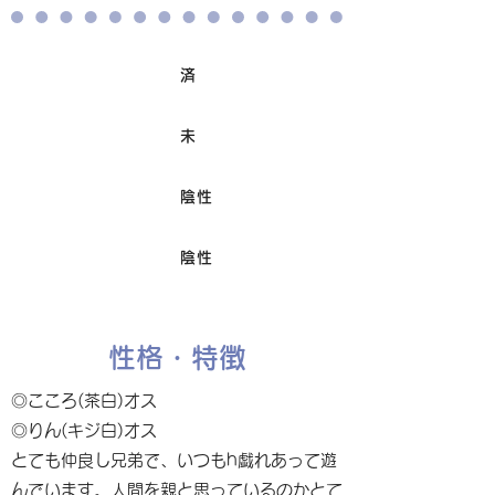
済
ワクチン接種
未
避妊/去勢手術
陰性
FIV
陰性
Felv
性格・特徴
◎こころ(茶白)オス
◎りん(キジ白)オス
とても仲良し兄弟で、いつもh戯れあって遊
んでいます。人間を親と思っているのかとて