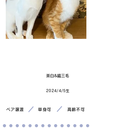
卒業
毛色
茶白&縞三毛
2024/4/5生
生まれ
ペア譲渡
単身可
高齢不可