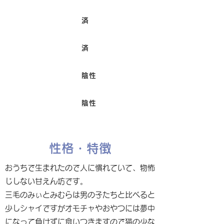
済
ワクチン接種
済
避妊/去勢手術
陰性
FIV
陰性
Felv
性格・特徴
おうちで生まれたので人に慣れていて、物怖
じしない甘えん坊です。
三毛のみぃとみむらは男の子たちと比べると
少しシャイですがオモチャやおやつには夢中
になって負けずに食いつきますので猫の少な