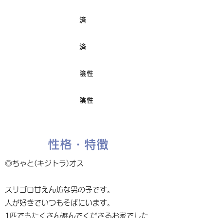
済
ワクチン接種
済
避妊/去勢手術
陰性
FIV
陰性
Felv
性格・特徴
◎ちゃと(キジトラ)オス
スリゴロ甘えん坊な男の子です。
人が好きでいつもそばにいます。
1匹でもたくさん遊んでくださるお家でした