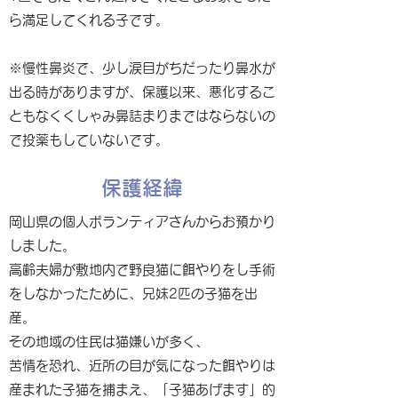
ら満足してくれる子です。
※慢性鼻炎で、少し涙目がちだったり鼻水が
出る時がありますが、保護以来、悪化するこ
ともなくくしゃみ鼻詰まりまではならないの
で投薬もしていないです。
保護経緯
岡山県の個人ボランティアさんからお預かり
しました。
高齢夫婦が敷地内で野良猫に餌やりをし手術
をしなかったために、兄妹2匹の子猫を出
産。
その地域の住民は猫嫌いが多く、
苦情を恐れ、近所の目が気になった餌やりは
産まれた子猫を捕まえ、「子猫あげます」的