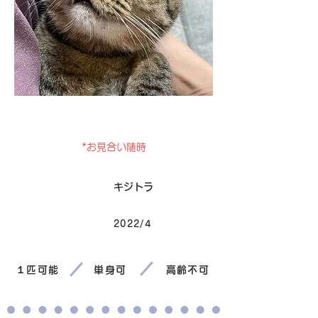
卒業
*お見合い随時
毛色
キジトラ
2022/4
生まれ
１匹可能
単身可
高齢不可