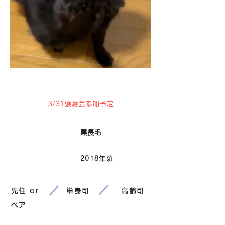
卒業
3/31譲渡会参加予定
毛色
黒長毛
2018年頃
生まれ
先住 or
単身可
高齢可
ペア