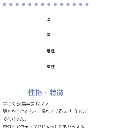
済
ワクチン接種
済
避妊/去勢手術
陰性
FIV
陰性
Felv
性格・特徴
◎こぐろ(黒半長毛)メス
穏やかでとても人に慣れているスリゴロなこ
ぐろちゃん。
意外とアクティブでじゃらしにもハッスル。