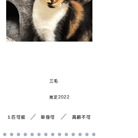
卒業
毛色
三毛
推定2022
生まれ
１匹可能
単身可
高齢不可