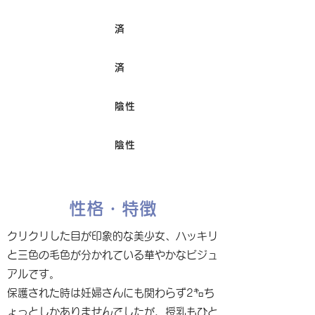
済
ワクチン接種
済
避妊/去勢手術
陰性
FIV
陰性
Felv
性格・特徴
クリクリした目が印象的な美少女、ハッキリ
と三色の毛色が分かれている華やかなビジュ
アルです。
保護された時は妊婦さんにも関わらず2㌔ち
ょっとしかありませんでしたが、授乳もひと