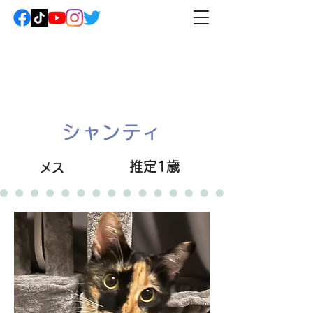
シャンティ
推定1歳
メス