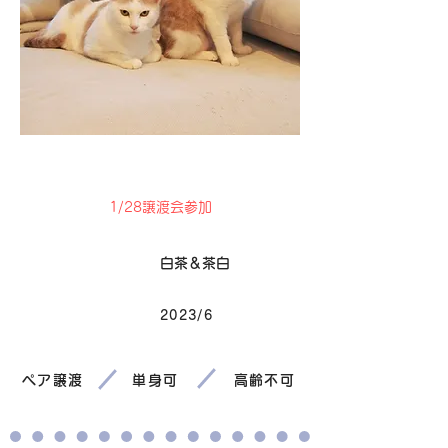
卒業
1/28譲渡会参加
毛色
白茶＆茶白
2023/6
生まれ
ペア譲渡
単身可
高齢不可