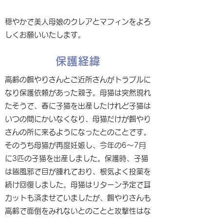
穏やかで美人母娘のクレアとマフィンをよろ
しくお願いいたします。
保護経緯
高齢の餌やりさんとご近所さんがトラブルに
なり保護依頼があった親子。母猫は突然現れ
たそうで、春に子猫を出産したけれど子猫は
いつの間にかいなくなり、母猫だけが餌やり
さんの所に来るようになったとのことです。
そのうち母猫が再度妊娠し、今年の6〜7月
に3匹の子猫を出産しました。保護時、子猫
は皆風邪で目が腫れており、根気よく投薬を
続け回復しました。母猫はリターン予定で耳
カットも済ませていましたが、餌やりさんも
高齢で面倒をみれないとのことと攻撃性はな