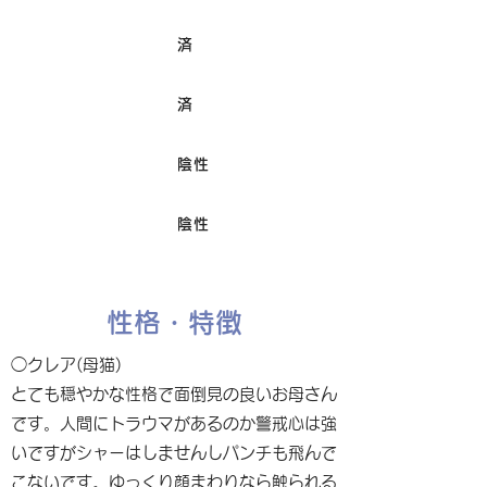
済
ワクチン接種
済
避妊/去勢手術
陰性
FIV
陰性
Felv
性格・特徴
◯クレア(母猫)
とても穏やかな性格で面倒見の良いお母さん
です。人間にトラウマがあるのか警戒心は強
いですがシャーはしませんしパンチも飛んで
こないです。ゆっくり顔まわりなら触られる