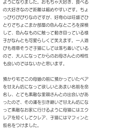
ようになりました。おもちゃ大好き、食べる
の大好きなので距離は縮めやすいです。ちょ
っぴりびびりなのですが、好奇心は旺盛でひ
とりでちょこまか部屋の色んなところを探検
して、色んなものに触って動き回っている様
子がなんとも可愛らしくて笑えます。一人遊
びも得意そうで子猫にしては落ち着いている
ので、大人になってからのお母さんとの相性
も良いのではないかと思います。
預かり宅でこの母娘の前に預かっていたペア
を甘えん坊になって欲しいとあまい名前を命
名し、とても素敵な里親さんとの出会いがあ
ったので、その運を引き継いで甘えん坊にな
って素敵なお家に行けるように母猫にはエク
レアを短くしてクレア、子猫にはマフィンと
仮名をつけました。