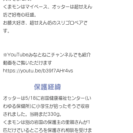
くまモンはマイペース、オッターは超甘えん
坊で好奇心旺盛。
お膝大好き、超甘えん坊のスリゴロペアで
す。
※YouTubeみなとねこチャンネルでも紹介
動画をご覧いただけます
https://youtu.be/b39f7AHr4vs
保護経緯
オッターは5/18に岩国健康福祉センター(い
わゆる保健所)に小学生が拾ったそうで収容
されました。当時まだ330g。
くまモンは別の岩国の保護主の里親さんが1
匹だけでいるところを保護され相談を受けま