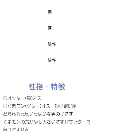
済
ワクチン接種
済
避妊/去勢手術
陰性
FIV
陰性
Felv
性格・特徴
◎オッター(黒)オス
◎くまモン(グレー)オス 短い鍵尻尾
どちらも元気いっぱいな男の子です
くまモンの方が少し大きいですがオッターも
負けてません。