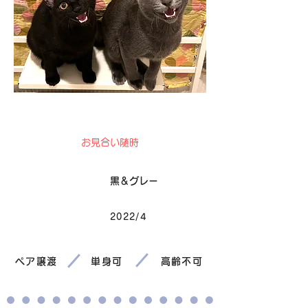
卒業
お見合い随時
毛色
黒＆グレー
2022/4
生まれ
ペア譲渡
単身可
高齢不可