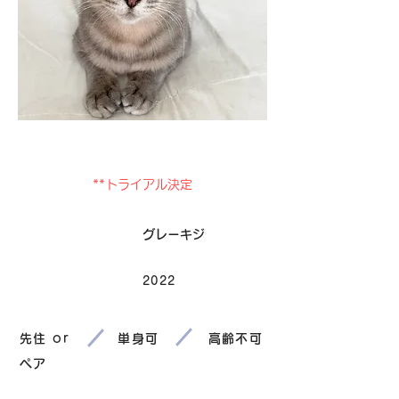
卒業
**トライアル決定
毛色
グレーキジ
2022
生まれ
先住 or
単身可
高齢不可
ペア