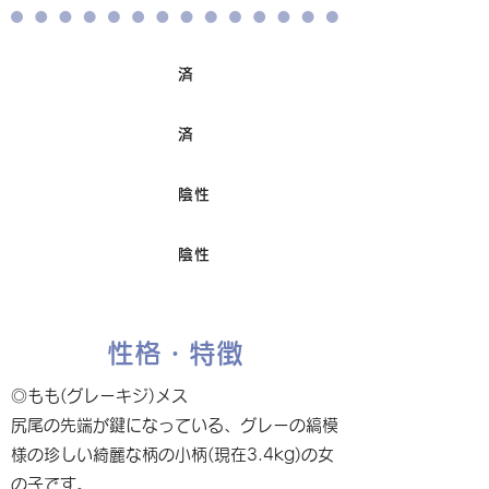
済
ワクチン接種
済
避妊/去勢手術
陰性
FIV
陰性
Felv
性格・特徴
◎もも(グレーキジ)メス
尻尾の先端が鍵になっている、グレーの縞模
様の珍しい綺麗な柄の小柄(現在3.4kg)の女
の子です。