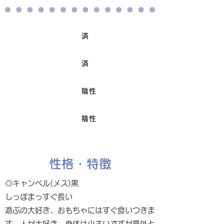
済
ワクチン接種
済
避妊/去勢手術
陰性
FIV
陰性
Felv
性格・特徴
◎キャンベル(メス)黒
しっぽまっすぐ長い
遊ぶの大好き、おもちゃにはすぐ食いつきま
す。人が大好き。身体は小さいですが意外と