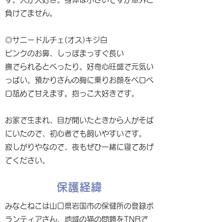
負けてません。
◎サニードルチェ(オス)キジ白
ピンクのお鼻、しっぽまっすぐ長い
撫でられるとべったり。好奇心旺盛で元気い
っぱい。預かりさんの胸に乗りお顔をペロペ
ロ舐めて甘えます。抱っこ大好きです。
お家で生まれ、目が開いたときから人がそば
にいたので、初心者でも飼いやすいです。
寂しがりやなので、夜もぜひ一緒に寝てあげ
てください。
保護経緯
みなとねこは山口県岩国市の保健所の登録ボ
ランティアさん、地域の猫の問題をTNRで