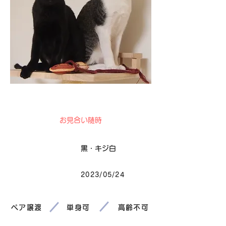
卒業
お見合い随時
毛色
黒・キジ白
2023/05/24
生まれ
ペア譲渡
単身可
高齢不可