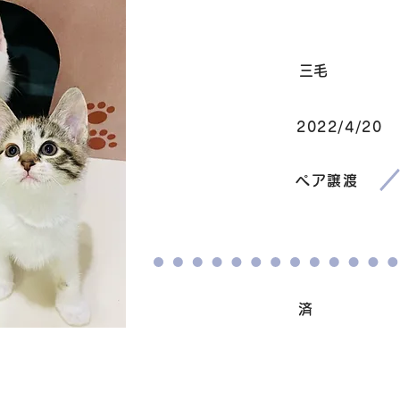
毛色
三毛
2022/4/20
生まれ
​譲渡条件
ペア譲渡
ワクチン接種
済