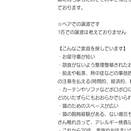
ております。
☆ペアでの譲渡です
1匹での譲渡は考えておりません
【こんなご家庭を探しています】
・お留守番が短い
・誤食がないよう整理整頓された
・脱走や転落、熱中症などの事故
の注意を払える(時間的、経済的、
・カーテンやソファなどボロボロ
どのいたずらにもおおらかでいら
・猫のためのスペースが広い
・猫の飼育経験がある、ない場合
さん触れ合って、アレルギー検査
・これから20年、家族やお住まい