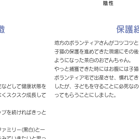
FIV
陰性
徴
保護
地方のボランティアさんがコツコツと
子猫の保護を進めてきた現場にその後
ようになった茶白のおでんちゃん。
やっと捕獲できた時にはお腹には子猫
ボランティア宅で出産させ、慣れてき
定などして健康状態を
したが、子どもを守ることに必死なの
なくスクスク成長して
ってもらうことにしました。
ップを続ければきっと
ァミリー(黒白)と一
をみていきたいと思っ