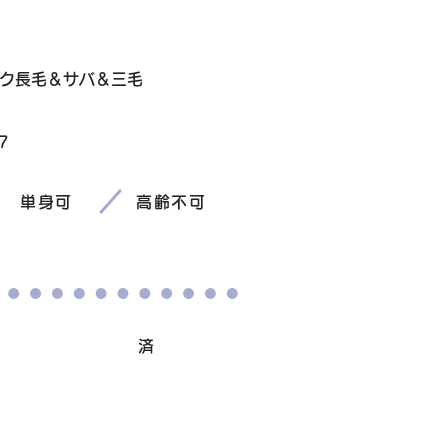
ク長毛＆サバ＆三毛
7
単身可
高齢不可
避妊/去勢手術
済