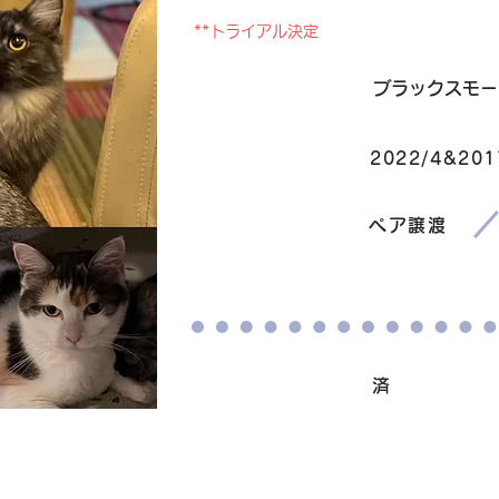
**トライアル決定
毛色
ブラックスモー
2022/4&201
生まれ
​譲渡条件
ペア譲渡
ワクチン接種
済