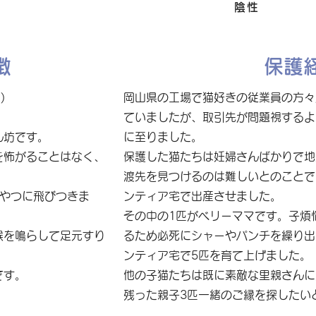
FIV
陰性
徴
保護
)
岡山県の工場で猫好きの従業員の方々
ていましたが、取引先が問題視するよ
ん坊です。
に至りました。
を怖がることはなく、
保護した猫たちは妊婦さんばかりで地
渡先を見つけるのは難しいとのことで
おやつに飛びつきま
ンティア宅で出産させました。
その中の1匹がベリーママです。子煩
喉を鳴らして足元すり
るため必死にシャーやパンチを繰り出
ンティア宅で5匹を育て上げました。
です。
他の子猫たちは既に素敵な里親さんに
残った親子3匹一緒のご縁を探したい