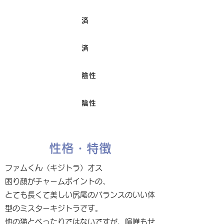
済
ワクチン接種
済
避妊/去勢手術
陰性
FIV
陰性
Felv
性格・特徴
ファムくん（キジトラ）オス
困り顔がチャームポイントの、
とても長くて美しい尻尾のバランスのいい体
型のミスターキジトラです。
他の猫とべったりではないですが、喧嘩もせ