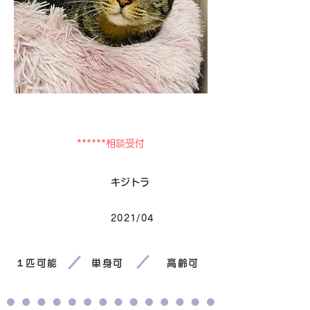
掲載停止
******相談受付
毛色
キジトラ
2021/04
生まれ
１匹可能
単身可
高齢可