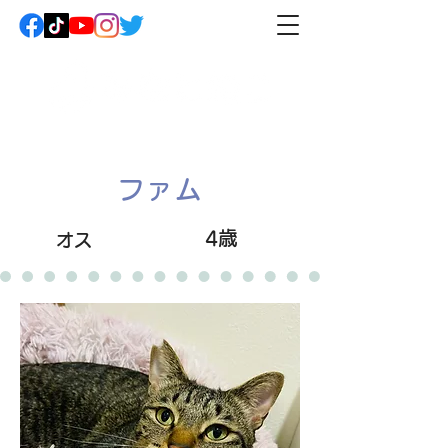
ファム
4歳
オス