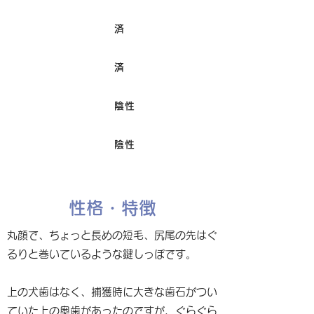
済
ワクチン接種
済
避妊/去勢手術
陰性
FIV
陰性
Felv
性格・特徴
丸顔で、ちょっと長めの短毛、尻尾の先はぐ
るりと巻いているような鍵しっぽです。
上の犬歯はなく、捕獲時に大きな歯石がつい
ていた上の奥歯があったのですが、ぐらぐら