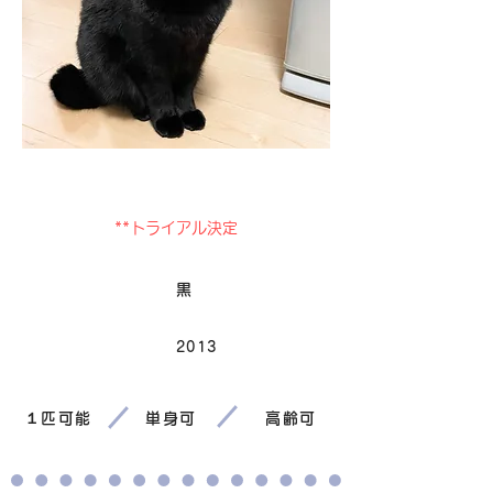
卒業
**トライアル決定
毛色
黒
2013
生まれ
１匹可能
単身可
高齢可