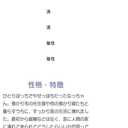
済
ワクチン接種
済
避妊/去勢手術
陰性
FIV
陰性
Felv
性格・特徴
ひとりぼっちでやせっぽちだったなっちゃ
ん。預かり宅の先住猫や他の預かり猫たちと
暮らすうちに、すっかり家の生活に慣れまし
た。最初から威嚇などはなく、急に人間の家
に連れて来られてどうしたらいいか戸惑って