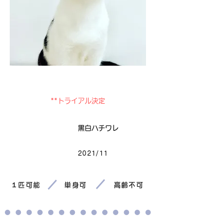
卒業
**トライアル決定
毛色
黒白ハチワレ
2021/11
生まれ
１匹可能
単身可
高齢不可