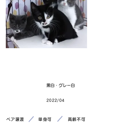
卒業
毛色
黒白・グレー白
2022/04
生まれ
ペア譲渡
単身可
高齢不可