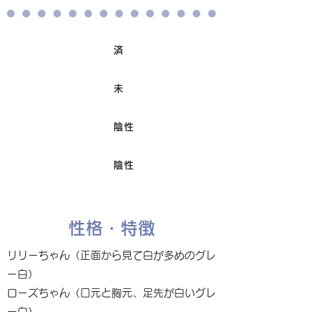
済
ワクチン接種
未
避妊/去勢手術
陰性
FIV
陰性
Felv
性格・特徴
リリーちゃん（正面から見て白が多めのグレ
ー白）
ローズちゃん（口元と胸元、足先が白いグレ
ー白）