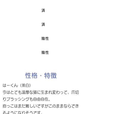
済
ワクチン接種
済
避妊/去勢手術
陰性
FIV
陰性
Felv
性格・特徴
はーくん（茶白)
今はとても温厚な猫に生まれ変わって、爪切
りブラッシングも自由自在。
抱っこはまだ難しいですがこのままならでき
るようになりそうです。