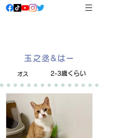
玉之丞&はー
2-3歳くらい
オス