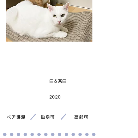
卒業
毛色
白＆茶白
2020
生まれ
ペア譲渡
単身可
高齢可