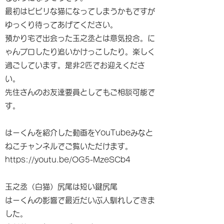
最初はビビリな猫になってしまうかもですが
ゆっくり待ってあげてください。
預かり宅で出会った玉之丞とは意気投合。に
ゃんプロしたり追いかけっこしたり。楽しく
過ごしています。是非2匹でお迎えくださ
い。
先住さんのお友達要員としてもご相談可能で
す。
はーくんを紹介した動画をYouTubeみなと
ねこチャンネルでご覧いただけます。
https://youtu.be/OG5-MzeSCb4
玉之丞（白猫）尻尾は短い鍵尻尾
はーくんの影響で最近だいぶ人馴れしてきま
した。