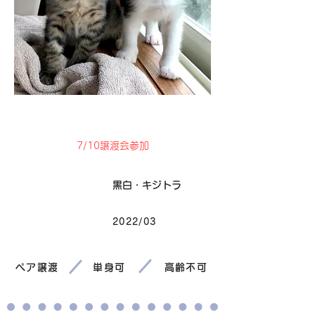
卒業
7/10譲渡会参加
毛色
黒白・キジトラ
2022/03
生まれ
ペア譲渡
単身可
高齢不可