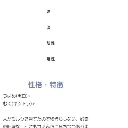
済
ワクチン接種
済
避妊/去勢手術
陰性
FIV
陰性
Felv
性格・特徴
つばめ(黒白)♀
むく(キジトラ)♂
人がミルクで育てたので物怖じしない、好奇
心旺盛な、とても甘えん坊に育ちつつありま