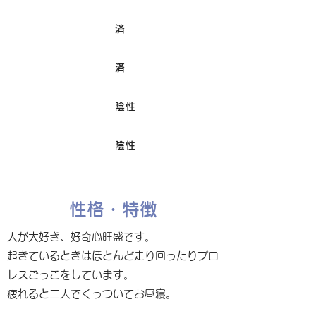
済
ワクチン接種
済
避妊/去勢手術
陰性
FIV
陰性
Felv
性格・特徴
人が大好き、好奇心旺盛です。
起きているときはほとんど走り回ったりプロ
レスごっこをしています。
疲れると二人でくっついてお昼寝。