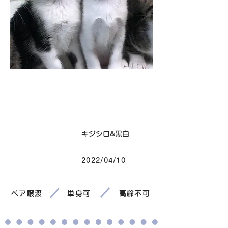
卒業
毛色
キジシロ&黒白
2022/04/10
生まれ
ペア譲渡
単身可
高齢不可