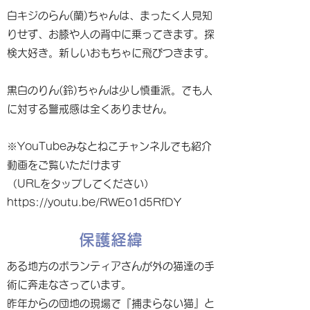
白キジのらん(蘭)ちゃんは、まったく人見知
りせず、お膝や人の背中に乗ってきます。探
検大好き。新しいおもちゃに飛びつきます。
黒白のりん(鈴)ちゃんは少し慎重派。でも人
に対する警戒感は全くありません。
※YouTubeみなとねこチャンネルでも紹介
動画をご覧いただけます
（URLをタップしてください）
https://youtu.be/RWEo1d5RfDY
保護経緯
ある地方のボランティアさんが外の猫達の手
術に奔走なさっています。
昨年からの団地の現場で『捕まらない猫』と