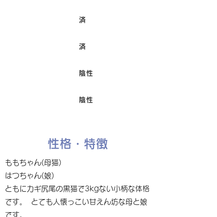
済
ワクチン接種
済
避妊/去勢手術
陰性
FIV
陰性
Felv
性格・特徴
ももちゃん(母猫)
はつちゃん(娘)
ともにカギ尻尾の黒猫で3kgない小柄な体格
です。 とても人懐っこい甘えん坊な母と娘
です。