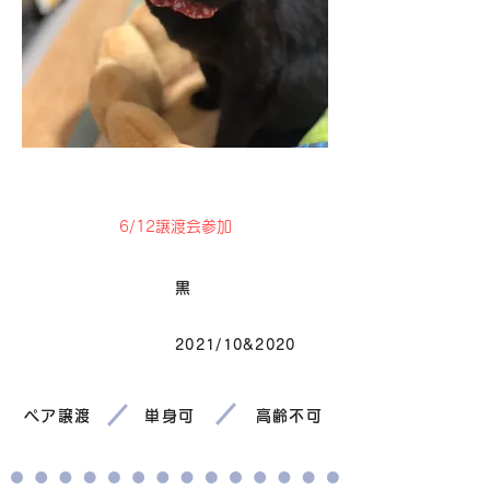
卒業
6/12譲渡会参加
毛色
黒
2021/10&2020
生まれ
ペア譲渡
単身可
高齢不可