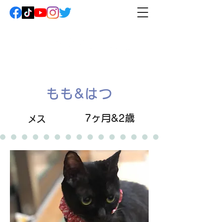
もも&はつ
7ヶ月&2歳
メス