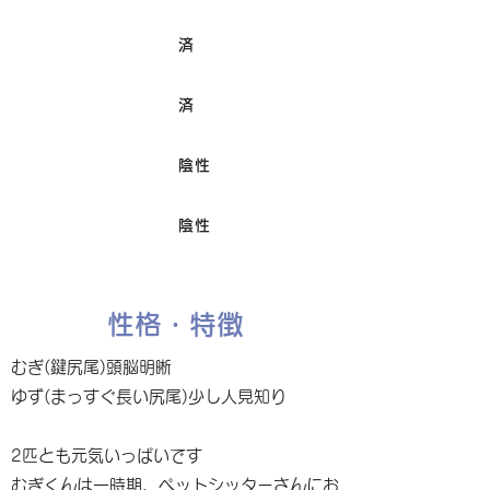
済
ワクチン接種
済
避妊/去勢手術
陰性
FIV
陰性
Felv
性格・特徴
むぎ(鍵尻尾)頭脳明晰
ゆず(まっすぐ長い尻尾)少し人見知り
2匹とも元気いっぱいです
むぎくんは一時期、ペットシッターさんにお