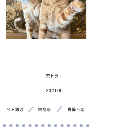
卒業
毛色
茶トラ
2021/6
生まれ
ペア譲渡
単身可
高齢不可