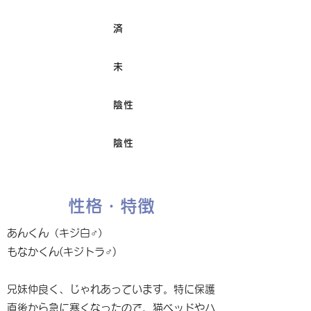
済
ワクチン接種
未
避妊/去勢手術
陰性
FIV
陰性
Felv
性格・特徴
あんくん（キジ白♂）
もなかくん(キジトラ♂)
兄妹仲良く、じゃれあっています。特に保護
直後から急に寒くなったので、猫ベッドやハ